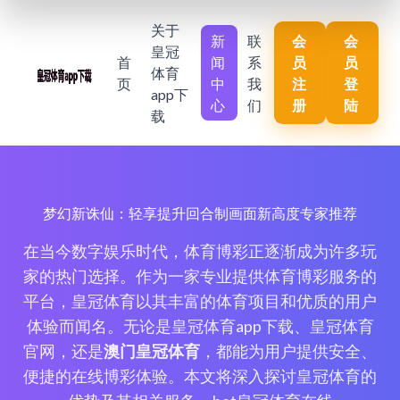
关于
新
联
会
会
皇冠
首
闻
系
员
员
体育
页
中
我
注
登
app下
心
们
册
陆
载
梦幻新诛仙：轻享提升回合制画面新高度专家推荐
在当今数字娱乐时代，体育博彩正逐渐成为许多玩
家的热门选择。作为一家专业提供体育博彩服务的
平台，皇冠体育以其丰富的体育项目和优质的用户
体验而闻名。无论是皇冠体育app下载、皇冠体育
官网，还是
澳门皇冠体育
，都能为用户提供安全、
便捷的在线博彩体验。本文将深入探讨皇冠体育的