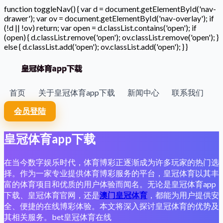
function toggleNav() { var d = document.getElementById('nav-
drawer'); var ov = document.getElementById('nav-overlay'); if
(!d || !ov) return; var open = d.classList.contains('open'); if
(open) { d.classList.remove('open'); ov.classList.remove('open'); }
else { d.classList.add('open'); ov.classList.add('open'); } }
首页
关于皇冠体育app下载
新闻中心
联系我们
会员登陆
皇冠体育app下载
在当今数字娱乐时代，体育博彩正逐渐成为许多玩家的热门选
择。作为一家专业提供体育博彩服务的平台，皇冠体育以其丰
富的体育项目和优质的用户体验而闻名。无论是皇冠体育app
下载、皇冠体育官网，还是
澳门皇冠体育
，都能为用户提供安
全、便捷的在线博彩体验。本文将深入探讨皇冠体育的优势及
其相关服务。bet皇冠体育在线