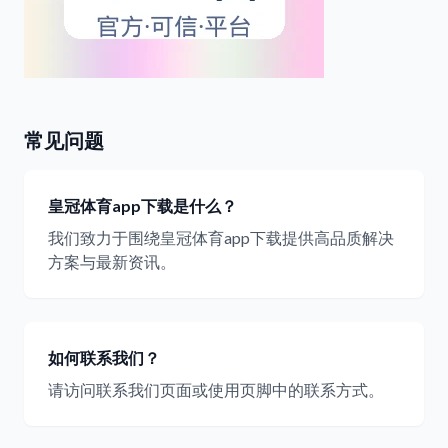
常见问题
皇冠体育app下载是什么？
我们致力于围绕皇冠体育app下载提供高品质解决
方案与最新资讯。
如何联系我们？
请访问联系我们页面或使用页脚中的联系方式。