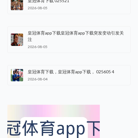
皇冠体育下载 025521
2026-08-05
皇冠体育app下载皇冠体育app下载突发变动引发关
注
2026-08-05
皇冠体育下载，皇冠体育app下载， 025605 4
2026-08-04