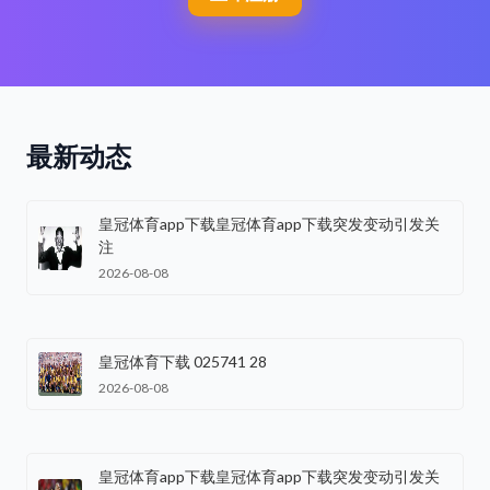
最新动态
皇冠体育app下载皇冠体育app下载突发变动引发关
注
2026-08-08
皇冠体育下载 025741 28
2026-08-08
皇冠体育app下载皇冠体育app下载突发变动引发关