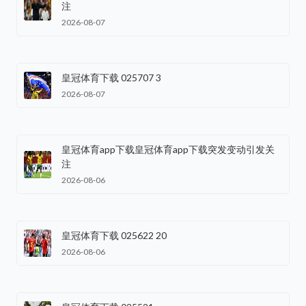
注
2026-08-07
皇冠体育下载 025707 3
2026-08-07
皇冠体育app下载皇冠体育app下载突发变动引发关
注
2026-08-06
皇冠体育下载 025622 20
2026-08-06