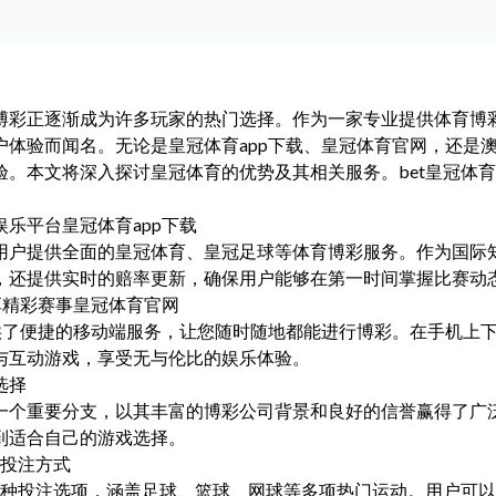
博彩正逐渐成为许多玩家的热门选择。作为一家专业提供体育博
户体验而闻名。无论是皇冠体育app下载、皇冠体育官网，还是
验。本文将深入探讨皇冠体育的优势及其相关服务。
bet皇冠体
娱乐平台
皇冠体育app下载
用户提供全面的皇冠体育、皇冠足球等体育博彩服务。作为国际
，还提供实时的赔率更新，确保用户能够在第一时间掌握比赛动
享精彩赛事
皇冠体育官网
提供了便捷的移动端服务，让您随时随地都能进行博彩。在手机上
与互动游戏，享受无与伦比的娱乐体验。
选择
一个重要分支，以其丰富的博彩公司背景和良好的信誉赢得了广
到适合自己的游戏选择。
的投注方式
供多种投注选项，涵盖足球、篮球、网球等多项热门运动。用户可