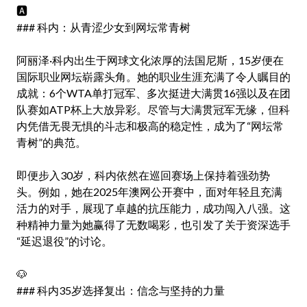
🅰️
### 科内：从青涩少女到网坛常青树
阿丽泽·科内出生于网球文化浓厚的法国尼斯，15岁便在
国际职业网坛崭露头角。她的职业生涯充满了令人瞩目的
成就：6个WTA单打冠军、多次挺进大满贯16强以及在团
队赛如ATP杯上大放异彩。尽管与大满贯冠军无缘，但科
内凭借无畏无惧的斗志和极高的稳定性，成为了“网坛常
青树”的典范。
即便步入30岁，科内依然在巡回赛场上保持着强劲势
头。例如，她在2025年澳网公开赛中，面对年轻且充满
活力的对手，展现了卓越的抗压能力，成功闯入八强。这
种精神力量为她赢得了无数喝彩，也引发了关于资深选手
“延迟退役”的讨论。
🐶
### 科内35岁选择复出：信念与坚持的力量