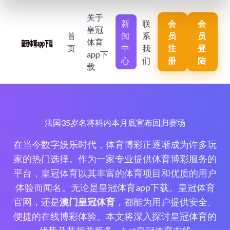
关于
新
联
会
会
皇冠
首
闻
系
员
员
体育
页
中
我
注
登
app下
心
们
册
陆
载
法国35岁名将科内本月底宣布回归赛场
在当今数字娱乐时代，体育博彩正逐渐成为许多玩
家的热门选择。作为一家专业提供体育博彩服务的
平台，皇冠体育以其丰富的体育项目和优质的用户
体验而闻名。无论是皇冠体育app下载、皇冠体育
官网，还是
澳门皇冠体育
，都能为用户提供安全、
便捷的在线博彩体验。本文将深入探讨皇冠体育的