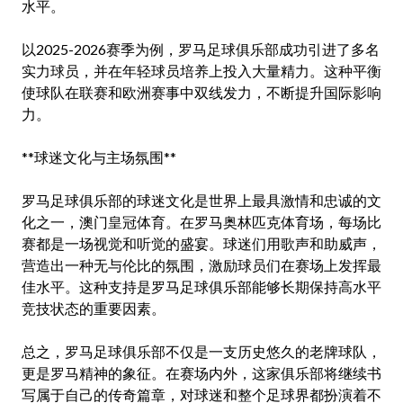
水平。
以2025-2026赛季为例，罗马足球俱乐部成功引进了多名
实力球员，并在年轻球员培养上投入大量精力。这种平衡
使球队在联赛和欧洲赛事中双线发力，不断提升国际影响
力。
**球迷文化与主场氛围**
罗马足球俱乐部的球迷文化是世界上最具激情和忠诚的文
化之一，
澳门皇冠体育
。在罗马奥林匹克体育场，每场比
赛都是一场视觉和听觉的盛宴。球迷们用歌声和助威声，
营造出一种无与伦比的氛围，激励球员们在赛场上发挥最
佳水平。这种支持是罗马足球俱乐部能够长期保持高水平
竞技状态的重要因素。
总之，罗马足球俱乐部不仅是一支历史悠久的老牌球队，
更是罗马精神的象征。在赛场内外，这家俱乐部将继续书
写属于自己的传奇篇章，对球迷和整个足球界都扮演着不