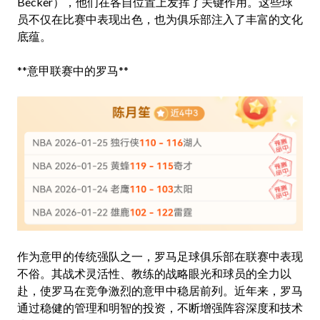
Becker），他们在各自位置上发挥了关键作用。这些球
员不仅在比赛中表现出色，也为俱乐部注入了丰富的文化
底蕴。
**意甲联赛中的罗马**
作为意甲的传统强队之一，罗马足球俱乐部在联赛中表现
不俗。其战术灵活性、教练的战略眼光和球员的全力以
赴，使罗马在竞争激烈的意甲中稳居前列。近年来，罗马
通过稳健的管理和明智的投资，不断增强阵容深度和技术