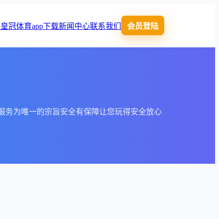
皇冠体育app下载
新闻中心
联系我们
会员登陆
以服务为唯一的宗旨安全有保障让您玩得安全放心