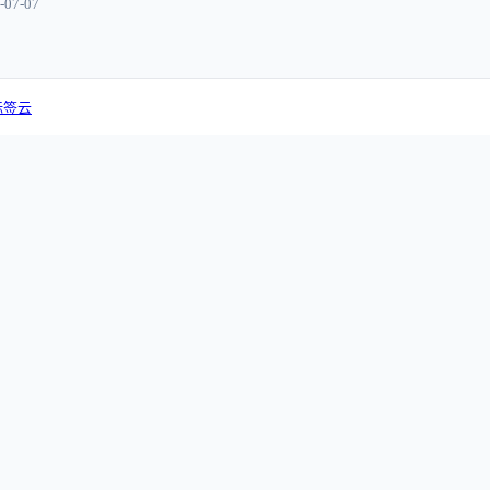
-07-07
标签云