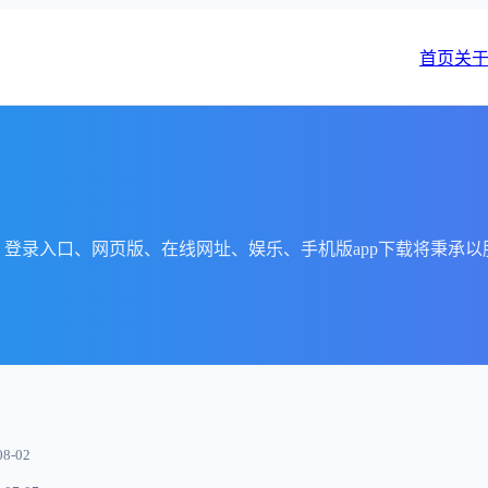
首页
关于
、登录入口、网页版、在线网址、娱乐、手机版app下载将秉承
08-02