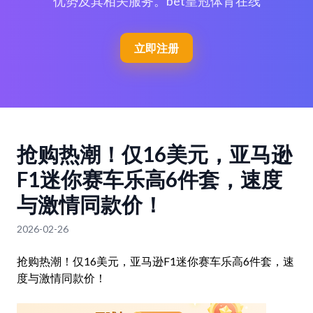
优势及其相关服务。bet皇冠体育在线
立即注册
抢购热潮！仅16美元，亚马逊
F1迷你赛车乐高6件套，速度
与激情同款价！
2026-02-26
抢购热潮！仅16美元，亚马逊F1迷你赛车乐高6件套，速
度与激情同款价！