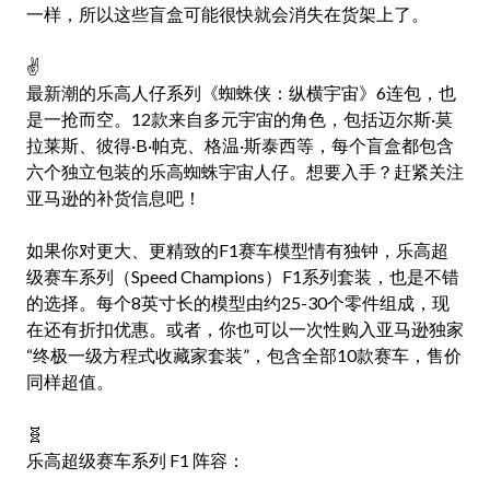
一样，所以这些盲盒可能很快就会消失在货架上了。
✌️
最新潮的乐高人仔系列《蜘蛛侠：纵横宇宙》6连包，也
是一抢而空。12款来自多元宇宙的角色，包括迈尔斯·莫
拉莱斯、彼得·B·帕克、格温·斯泰西等，每个盲盒都包含
六个独立包装的乐高蜘蛛宇宙人仔。想要入手？赶紧关注
亚马逊的补货信息吧！
如果你对更大、更精致的F1赛车模型情有独钟，乐高超
级赛车系列（Speed Champions）F1系列套装，也是不错
的选择。每个8英寸长的模型由约25-30个零件组成，现
在还有折扣优惠。或者，你也可以一次性购入亚马逊独家
“终极一级方程式收藏家套装”，包含全部10款赛车，售价
同样超值。
🧬
乐高超级赛车系列 F1 阵容：