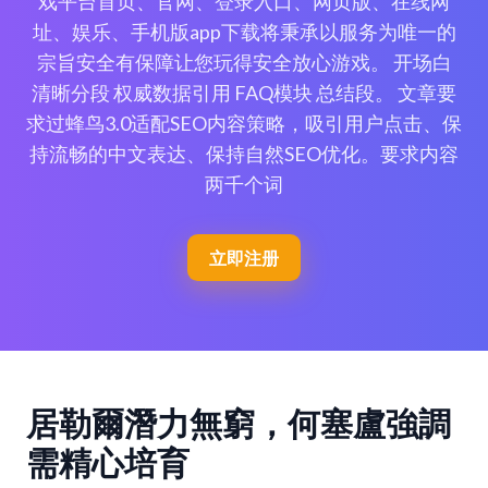
戏平台首页、官网、登录入口、网页版、在线网
址、娱乐、手机版app下载将秉承以服务为唯一的
宗旨安全有保障让您玩得安全放心游戏。 开场白
清晰分段 权威数据引用 FAQ模块 总结段。 文章要
求过蜂鸟3.0适配SEO内容策略，吸引用户点击、保
持流畅的中文表达、保持自然SEO优化。要求内容
两千个词
立即注册
居勒爾潛力無窮，何塞盧強調
需精心培育