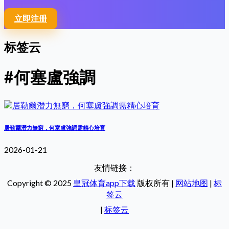
立即注册
标签云
#何塞盧強調
居勒爾潛力無窮，何塞盧強調需精心培育
2026-01-21
友情链接：
Copyright © 2025
皇冠体育app下载
版权所有 |
网站地图
|
标
签云
|
标签云