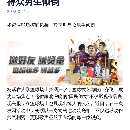
得众男生倾倒
2026-01-17
杨紫篮球场挥洒风采，歌声引得众男生倾倒
杨紫在大学篮球场上挥洒汗水，篮球技艺与歌声齐飞，成
为全场焦点！这位家喻户晓的“国民闺女”不仅影视作品表
现亮眼，在篮球场上也展现出惊人的技艺。近日，在一次
校园活动中，杨紫以一身简约运动装亮相，不仅运球动作
帅气利落，更以歌声征服了在场的每一位观众。