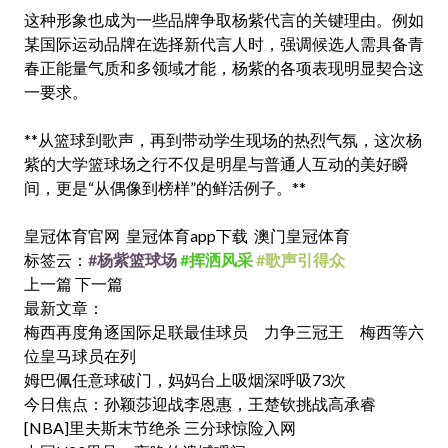
这种形象也成为一些品牌争取杨紫代言的关键理由。例如
某国际运动品牌在选择新代言人时，强调候选人需具备青
春正能量气质和多领域才能，杨紫的各项表现明显契合这
一要求。
**从篮球到歌声，再到带动学生现场的热烈气氛，这次杨
紫的大学篮球场之行不仅是明星与普通人互动的美好瞬
间，更是“从偶像到榜样”的鲜活例子。**
皇冠体育官网
皇冠体育app下载
澳门皇冠体育
标签云：
#杨紫篮球场
#挥洒风采
#歌声引得众
上一篇
下一篇
最新文章：
梅西再度角逐国际足联最佳球员 力争三冠王 梅西等六
位皇马球员在列
姆巴佩任意球破门，妈妈台上吸烟深呼吸73次
今日焦点：孙颖莎迎战李恩惠，王楚钦挑战高承睿
[NBA]里夫斯末节绝杀 三分球惊险入网