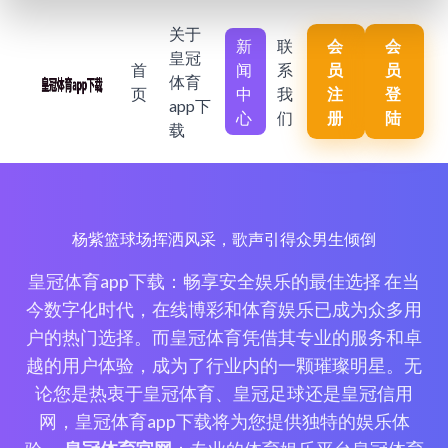
关于
新
联
会
会
皇冠
首
闻
系
员
员
体育
页
中
我
注
登
app下
心
们
册
陆
载
杨紫篮球场挥洒风采，歌声引得众男生倾倒
皇冠体育app下载：畅享安全娱乐的最佳选择 在当
今数字化时代，在线博彩和体育娱乐已成为众多用
户的热门选择。而皇冠体育凭借其专业的服务和卓
越的用户体验，成为了行业内的一颗璀璨明星。无
论您是热衷于皇冠体育、皇冠足球还是皇冠信用
网，皇冠体育app下载将为您提供独特的娱乐体