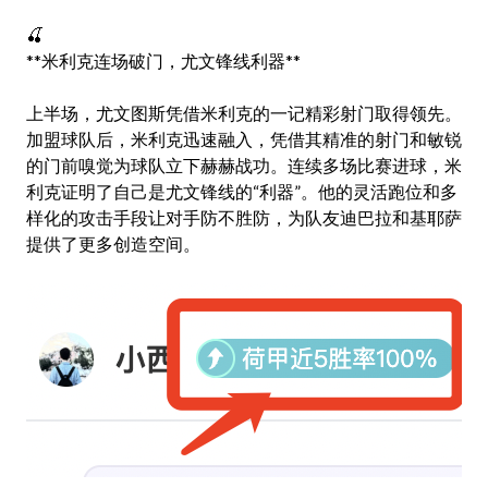
🍒
**米利克连场破门，尤文锋线利器**
上半场，尤文图斯凭借米利克的一记精彩射门取得领先。
加盟球队后，米利克迅速融入，凭借其精准的射门和敏锐
的门前嗅觉为球队立下赫赫战功。连续多场比赛进球，米
利克证明了自己是尤文锋线的“利器”。他的灵活跑位和多
样化的攻击手段让对手防不胜防，为队友迪巴拉和基耶萨
提供了更多创造空间。