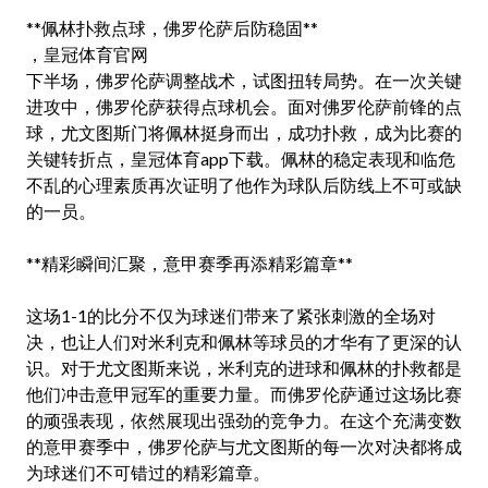
**佩林扑救点球，佛罗伦萨后防稳固**
，
皇冠体育官网
下半场，佛罗伦萨调整战术，试图扭转局势。在一次关键
进攻中，佛罗伦萨获得点球机会。面对佛罗伦萨前锋的点
球，尤文图斯门将佩林挺身而出，成功扑救，成为比赛的
关键转折点，
皇冠体育app下载
。佩林的稳定表现和临危
不乱的心理素质再次证明了他作为球队后防线上不可或缺
的一员。
**精彩瞬间汇聚，意甲赛季再添精彩篇章**
这场1-1的比分不仅为球迷们带来了紧张刺激的全场对
决，也让人们对米利克和佩林等球员的才华有了更深的认
识。对于尤文图斯来说，米利克的进球和佩林的扑救都是
他们冲击意甲冠军的重要力量。而佛罗伦萨通过这场比赛
的顽强表现，依然展现出强劲的竞争力。在这个充满变数
的意甲赛季中，佛罗伦萨与尤文图斯的每一次对决都将成
为球迷们不可错过的精彩篇章。