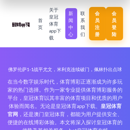
关于
新
联
会
会
皇冠
首
闻
系
员
员
体育
页
中
我
注
登
app下
心
们
册
陆
载
佛罗伦萨1-1战平尤文，米利克连续破门，佩林扑出点球
在当今数字娱乐时代，体育博彩正逐渐成为许多玩
家的热门选择。作为一家专业提供体育博彩服务的
平台，皇冠体育以其丰富的体育项目和优质的用户
体验而闻名。无论是皇冠体育app下载、
皇冠体育
官网
，还是澳门皇冠体育，都能为用户提供安全、
便捷的在线博彩体验。本文将深入探讨皇冠体育的