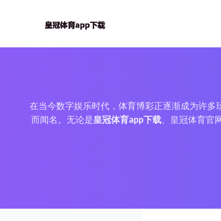
在当今数字娱乐时代，体育博彩正逐渐成为许多
而闻名。无论是
皇冠体育app下载
、皇冠体育官