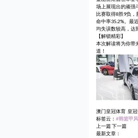
场上展现出的顽强
比赛取得8胜9负，
命中率35.2%。
均失误数较高，达到
【解锁精彩】
本次解读将为你带
道！
澳门皇冠体育
皇冠
标签云：
#韩篮甲
上一篇
下一篇
最新文章：