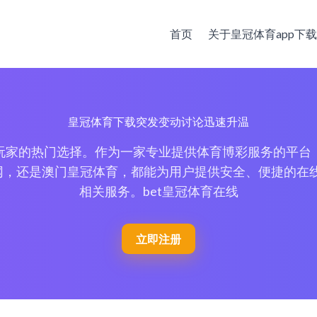
首页
关于皇冠体育app下
皇冠体育下载突发变动讨论迅速升温
玩家的热门选择。作为一家专业提供体育博彩服务的平台
网，还是澳门皇冠体育，都能为用户提供安全、便捷的在
相关服务。bet皇冠体育在线
立即注册