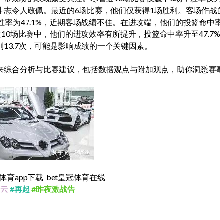
斗志令人敬佩。最近的6场比赛，他们仅获得1场胜利。客场作战
胜率为47.1%，近期客场战绩不佳。在进攻端，他们的投篮命中率达
最近10场比赛中，他们的进攻效率有所提升，投篮命中率升至47.7
13.7次，可能是影响成绩的一个关键因素。
来综合分析与比赛建议，包括数据观点与附加观点，助你洞悉赛
体育app下载
bet皇冠体育在线
风云
#再起
#昨夜激战告