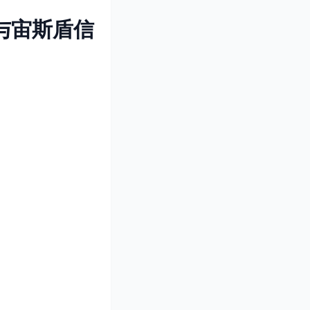
与宙斯盾信