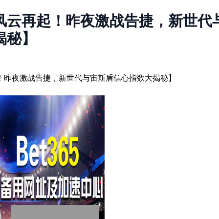
风云再起！昨夜激战告捷，新世代
揭秘】
！昨夜激战告捷，新世代与宙斯盾信心指数大揭秘】