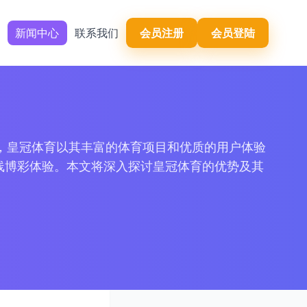
载
新闻中心
联系我们
会员注册
会员登陆
，皇冠体育以其丰富的体育项目和优质的用户体验
线博彩体验。本文将深入探讨皇冠体育的优势及其