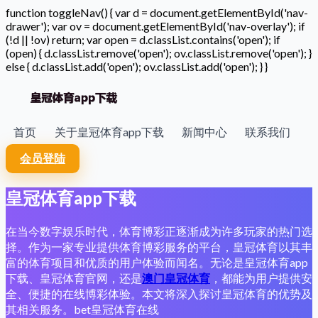
function toggleNav() { var d = document.getElementById('nav-
drawer'); var ov = document.getElementById('nav-overlay'); if
(!d || !ov) return; var open = d.classList.contains('open'); if
(open) { d.classList.remove('open'); ov.classList.remove('open'); }
else { d.classList.add('open'); ov.classList.add('open'); } }
首页
关于皇冠体育app下载
新闻中心
联系我们
会员登陆
皇冠体育app下载
在当今数字娱乐时代，体育博彩正逐渐成为许多玩家的热门选
择。作为一家专业提供体育博彩服务的平台，皇冠体育以其丰
富的体育项目和优质的用户体验而闻名。无论是皇冠体育app
下载、皇冠体育官网，还是
澳门皇冠体育
，都能为用户提供安
全、便捷的在线博彩体验。本文将深入探讨皇冠体育的优势及
其相关服务。bet皇冠体育在线