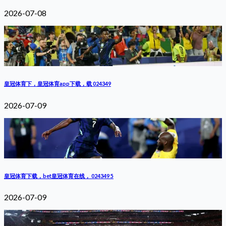
2026-07-08
皇冠体育下，皇冠体育app下载，载 024349
2026-07-09
皇冠体育下载，bet皇冠体育在线， 024349 5
2026-07-09