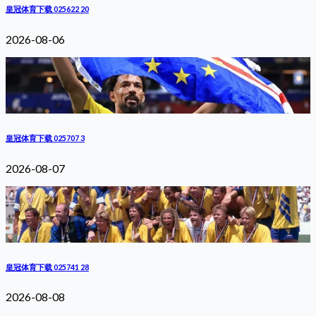
皇冠体育下载 025622 20
2026-08-06
皇冠体育下载 025707 3
2026-08-07
皇冠体育下载 025741 28
2026-08-08