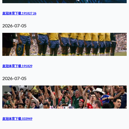
皇冠体育下载 191827 26
2026-07-05
皇冠体育下载 191829
2026-07-05
皇冠体育下载 033949