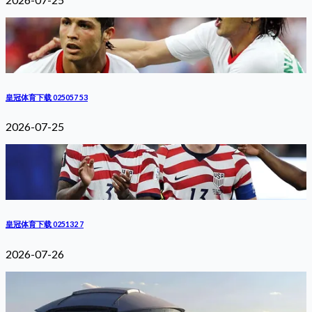
皇冠体育下载 025057 53
2026-07-25
皇冠体育下载 025132 7
2026-07-26