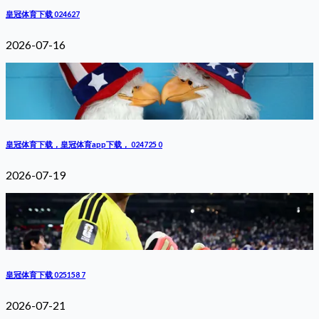
皇冠体育下载 024627
2026-07-16
皇冠体育下载，皇冠体育app下载， 024725 0
2026-07-19
皇冠体育下载 025158 7
2026-07-21