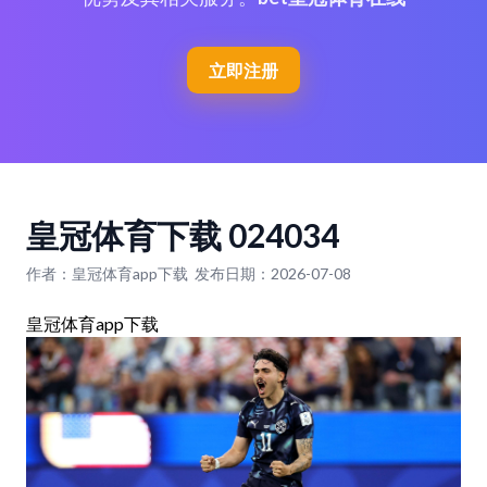
立即注册
皇冠体育下载 024034
作者：皇冠体育app下载 发布日期：2026-07-08
皇冠体育app下载