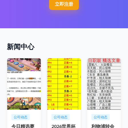
立即注册
新闻中心
公司动态
公司动态
公司动态
今日精选赛
2026世界杯
利物浦转会