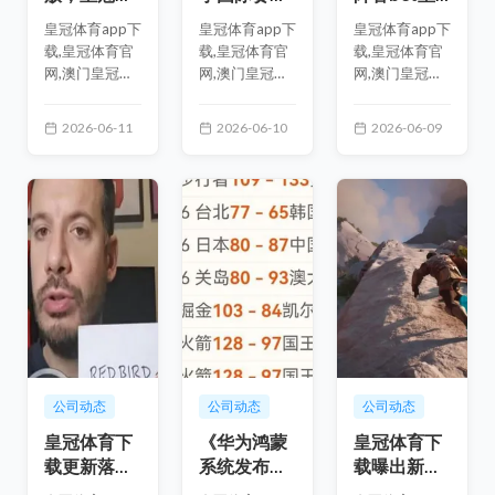
育官网，送
瞻：希腊对
冠体育在
皇冠体育app下
皇冠体育app下
皇冠体育app下
别错过这场
阵意大利赛
线：左后卫
载,皇冠体育官
载,皇冠体育官
载,皇冠体育官
精彩盛宴
事解析
格里-伯恩位
网,澳门皇冠体
网,澳门皇冠体
网,澳门皇冠体
列队史百大
育,bet皇冠体育
育,bet皇冠体育
育,bet皇冠体育
球星第84位
在线,粉丝福利
在线,推荐
在线,利物浦传
2026-06-11
2026-06-10
2026-06-09
终极球星榜
大放，皇冠体
2026赛季国际
奇阵容bet皇冠
育官网，送别
赛前瞻：希腊
体育在线：左
大
错过这场精彩
对阵意大利赛
后卫格里-伯恩
盛宴
事解析
位...
公司动态
公司动态
公司动态
皇冠体育下
《华为鸿蒙
皇冠体育下
载更新落地
系统发布，
载曝出新进
讨论迅速升
智能终端新
展争议立刻