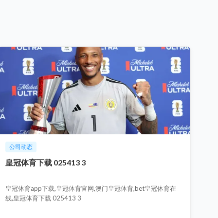
公司动态
皇冠体育下载 025413 3
皇冠体育app下载,皇冠体育官网,澳门皇冠体育,bet皇冠体育在
线,皇冠体育下载 025413 3