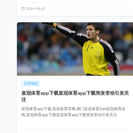
2026-08-02
公司动态
皇冠体育app下载皇冠体育app下载突发变动引发关
注
皇冠体育app下载,皇冠体育官网,澳门皇冠体育,bet皇冠体育在
线,皇冠体育app下载皇冠体育app下载突发变动引发关注