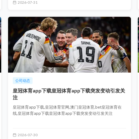
2026-07-31
公司动态
皇冠体育app下载皇冠体育app下载突发变动引发关
注
皇冠体育app下载,皇冠体育官网,澳门皇冠体育,bet皇冠体育在
线,皇冠体育app下载皇冠体育app下载突发变动引发关注
2026-07-30