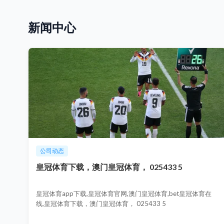
新闻中心
公司动态
皇冠体育下载，澳门皇冠体育， 025433 5
皇冠体育app下载,皇冠体育官网,澳门皇冠体育,bet皇冠体育在
线,皇冠体育下载，澳门皇冠体育， 025433 5