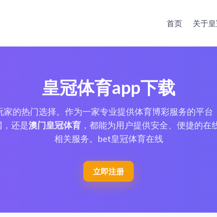
首页
关于皇
皇冠体育app下载
玩家的热门选择。作为一家专业提供体育博彩服务的平台
网，还是
澳门皇冠体育
，都能为用户提供安全、便捷的在
相关服务。bet皇冠体育在线
立即注册