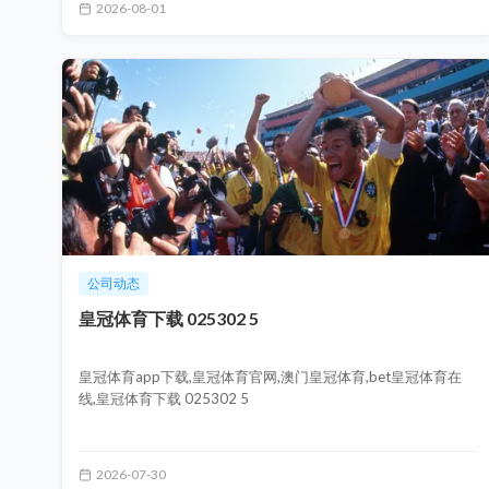
2026-08-01
公司动态
皇冠体育下载 025302 5
皇冠体育app下载,皇冠体育官网,澳门皇冠体育,bet皇冠体育在
线,皇冠体育下载 025302 5
2026-07-30