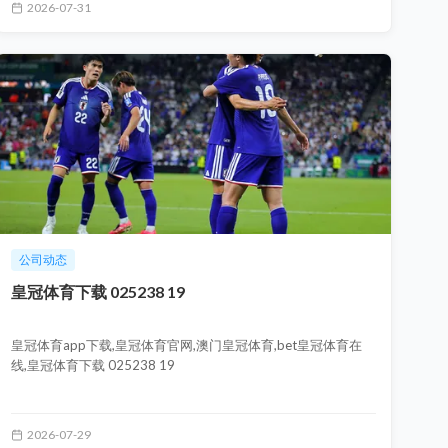
2026-07-31
公司动态
皇冠体育下载 025238 19
皇冠体育app下载,皇冠体育官网,澳门皇冠体育,bet皇冠体育在
线,皇冠体育下载 025238 19
2026-07-29