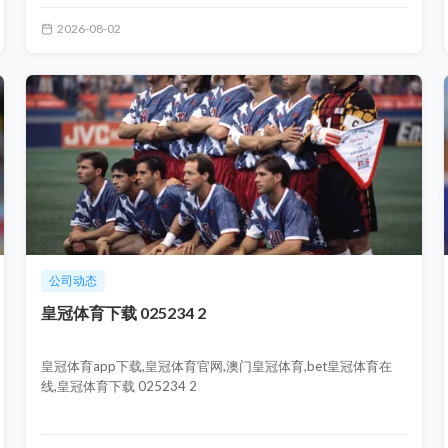
2026-08-02
公司动态
皇冠体育下载 025234 2
皇冠体育app下载,皇冠体育官网,澳门皇冠体育,bet皇冠体育在
线,皇冠体育下载 025234 2