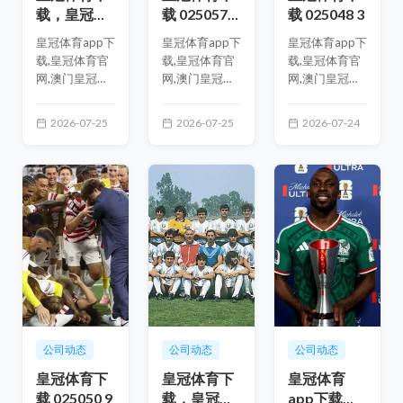
载，皇冠体
载 025057
载 025048 3
育官网，
53
皇冠体育app下
皇冠体育app下
皇冠体育app下
025055 549
载,皇冠体育官
载,皇冠体育官
载,皇冠体育官
网,澳门皇冠体
网,澳门皇冠体
网,澳门皇冠体
育,bet皇冠体育
育,bet皇冠体育
育,bet皇冠体育
在线,皇冠体育
在线,皇冠体育
在线,皇冠体育
2026-07-25
2026-07-25
2026-07-24
下载，皇冠体
下载 025057
下载 025048 3
育官网，
53
025055 549
公司动态
公司动态
公司动态
皇冠体育下
皇冠体育下
皇冠体育
载 025050 9
载，皇冠体
app下载皇