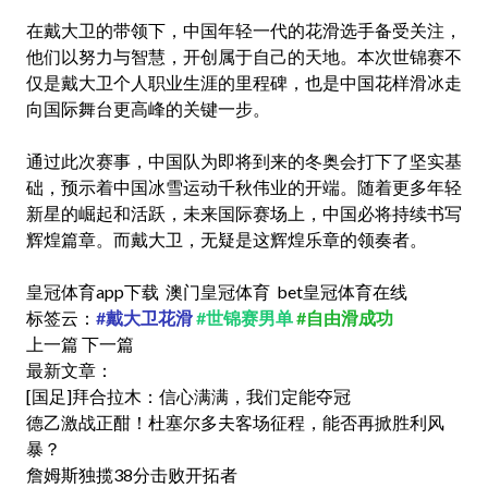
在戴大卫的带领下，中国年轻一代的花滑选手备受关注，
他们以努力与智慧，开创属于自己的天地。本次世锦赛不
仅是戴大卫个人职业生涯的里程碑，也是中国花样滑冰走
向国际舞台更高峰的关键一步。
通过此次赛事，中国队为即将到来的冬奥会打下了坚实基
础，预示着中国冰雪运动千秋伟业的开端。随着更多年轻
新星的崛起和活跃，未来国际赛场上，中国必将持续书写
辉煌篇章。而戴大卫，无疑是这辉煌乐章的领奏者。
皇冠体育app下载
澳门皇冠体育
bet皇冠体育在线
标签云：
#戴大卫花滑
#世锦赛男单
#自由滑成功
上一篇
下一篇
最新文章：
[国足]拜合拉木：信心满满，我们定能夺冠
德乙激战正酣！杜塞尔多夫客场征程，能否再掀胜利风
暴？
詹姆斯独揽38分击败开拓者