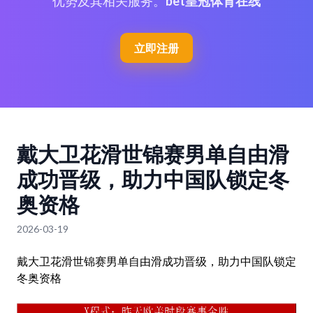
优势及其相关服务。
bet皇冠体育在线
立即注册
戴大卫花滑世锦赛男单自由滑
成功晋级，助力中国队锁定冬
奥资格
2026-03-19
戴大卫花滑世锦赛男单自由滑成功晋级，助力中国队锁定
冬奥资格