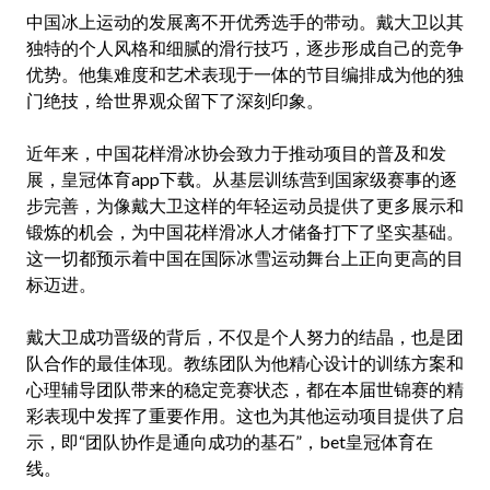
中国冰上运动的发展离不开优秀选手的带动。戴大卫以其
独特的个人风格和细腻的滑行技巧，逐步形成自己的竞争
优势。他集难度和艺术表现于一体的节目编排成为他的独
门绝技，给世界观众留下了深刻印象。
近年来，中国花样滑冰协会致力于推动项目的普及和发
展，
皇冠体育app下载
。从基层训练营到国家级赛事的逐
步完善，为像戴大卫这样的年轻运动员提供了更多展示和
锻炼的机会，为中国花样滑冰人才储备打下了坚实基础。
这一切都预示着中国在国际冰雪运动舞台上正向更高的目
标迈进。
戴大卫成功晋级的背后，不仅是个人努力的结晶，也是团
队合作的最佳体现。教练团队为他精心设计的训练方案和
心理辅导团队带来的稳定竞赛状态，都在本届世锦赛的精
彩表现中发挥了重要作用。这也为其他运动项目提供了启
示，即“团队协作是通向成功的基石”，
bet皇冠体育在
线
。