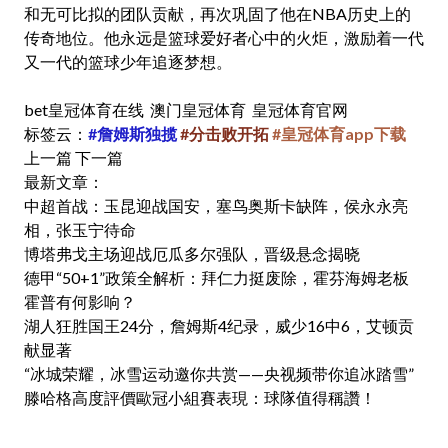
和无可比拟的团队贡献，再次巩固了他在NBA历史上的
传奇地位。他永远是篮球爱好者心中的火炬，激励着一代
又一代的篮球少年追逐梦想。
bet皇冠体育在线
澳门皇冠体育
皇冠体育官网
标签云：
#詹姆斯独揽
#分击败开拓
#皇冠体育app下载
上一篇
下一篇
最新文章：
中超首战：玉昆迎战国安，塞鸟奥斯卡缺阵，侯永永亮
相，张玉宁待命
博塔弗戈主场迎战厄瓜多尔强队，晋级悬念揭晓
德甲“50+1”政策全解析：拜仁力挺废除，霍芬海姆老板
霍普有何影响？
湖人狂胜国王24分，詹姆斯4纪录，威少16中6，艾顿贡
献显著
“冰城荣耀，冰雪运动邀你共赏——央视频带你追冰踏雪”
滕哈格高度評價歐冠小組賽表現：球隊值得稱讚！