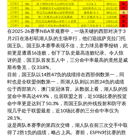
在2025-26赛季NBA常规赛中，一场关键的西部对决于3
月2日在洛杉矶湖人队的主场举行，他们迎战萨克拉门托
国王队。国王队本赛季表现不佳，主力球员赛季报销，此
前更是遭遇16连败，创下了队史最高连败纪录。令人惊
讶的是，国王队首发五人中，三分命中率最高的竟然是威
斯布鲁克，仅33.8%。
目前，国王队以14胜47负的战绩排在西部倒数第一，同
时也是全联盟倒数第一，而湖人队则以35胜24负的成绩
位于西部第六，
澳门皇冠体育
。从数据上看，湖人队的投
篮命中率高达49.9%，位居联盟之首，近10场比赛的投篮
命中率更是达到了50.3%，而国王队的外线投射和防守表
现几乎处于联盟最差，近10场比赛的三分命中率仅为
28.1%。
这是两队本赛季的第四次交锋，湖人队在前三次交手中取
得了2胜1负的战绩，略占上风。赛前，ESPN对比赛的胜