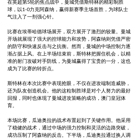
在英超第5轮的焦点战中，曼城凭借斯特林的精彩制胜
球，以1-0力克阿森纳，赢得新赛季主场首胜，为球队士
气注入了一剂强心针。
比赛在埃蒂哈德球场展开，双方展开了激烈的较量。曼城
开场就展现了强大的控球能力和攻势，阿森纳则凭借严密
的防守和快速反击与之抗衡。然而，曼城的中场控制力逐
渐占据上风。在上半场结束前，斯特林把握住机会，以精
准的射门攻破对手防线，为曼城赢得了宝贵的一分，这也
成为了比赛的转折点。
斯特林在本次比赛中表现抢眼，不仅在进攻端制造威胁，
还为队友创造机会。他的这粒制胜球是对个人努力的最好
回报，同时也体现了曼城进攻策略的成功，
澳门皇冠体
育
。
本场比赛，瓜迪奥拉的战术布置起到了关键作用。他采用
了稳健的战术，通过中场的强力控制和灵活的边路突破，
成功压制了阿森纳的反击。下半场，瓜迪奥拉通过换人调