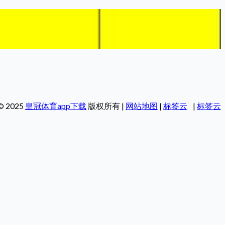
 © 2025
皇冠体育app下载
版权所有 |
网站地图
|
标签云
|
标签云