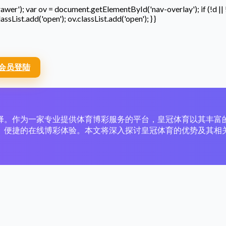
'); var ov = document.getElementById('nav-overlay'); if (!d || !ov)
assList.add('open'); ov.classList.add('open'); } }
会员登陆
择。作为一家专业提供体育博彩服务的平台，皇冠体育以其丰富的
、便捷的在线博彩体验。本文将深入探讨皇冠体育的优势及其相关