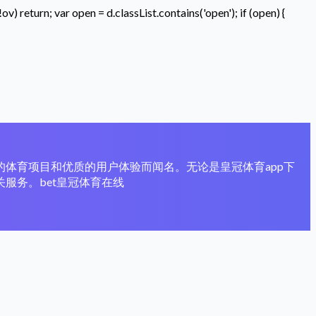
 return; var open = d.classList.contains('open'); if (open) {
体育项目和优质的用户体验而闻名。无论是皇冠体育app下
服务。bet皇冠体育在线