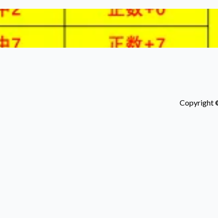
Copyright