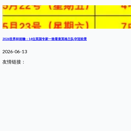
2026世界杯前瞻：14位英国专家一致看衰英格兰队夺冠前景
2026-06-13
友情链接：