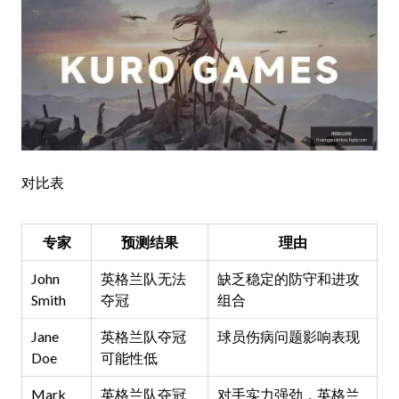
对比表
专家
预测结果
理由
John
英格兰队无法
缺乏稳定的防守和进攻
Smith
夺冠
组合
Jane
英格兰队夺冠
球员伤病问题影响表现
Doe
可能性低
Mark
英格兰队夺冠
对手实力强劲，英格兰