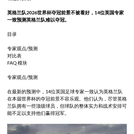
英格兰队2026世界杯夺冠前景不被看好，14位英国专家
一致预测英格兰队难以夺冠。
目录
专家观点/预测
对比表
FAQ 模块
专家观点/预测
在最新的预测中，14位英国足球专家一致认为英格兰队
在本届世界杯的夺冠前景不容乐观。他们认为，尽管英格
兰队拥有一些顶级球员，但球队的整体实力和战术安排可
能不足以支持他们赢得冠军。