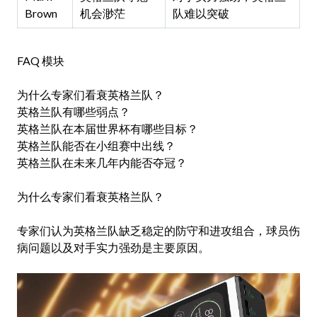
Brown
机会渺茫
队难以突破
FAQ 模块
为什么专家们看衰英格兰队？
英格兰队有哪些弱点？
英格兰队在本届世界杯有哪些目标？
英格兰队能否在小组赛中出线？
英格兰队在未来几年内能否夺冠？
为什么专家们看衰英格兰队？
专家们认为英格兰队缺乏稳定的防守和进攻组合，球员伤
病问题以及对手实力强劲是主要原因。