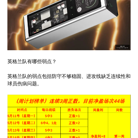
英格兰队有哪些弱点？
英格兰队的弱点包括防守不够稳固、进攻线缺乏连续性和
球员伤病问题。