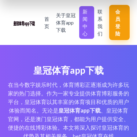
新
联
会
关于皇冠
首
闻
系
员
体育app
页
中
我
登
下载
心
们
陆
皇冠体育app下载
在当今数字娱乐时代，体育博彩正逐渐成为许多玩
家的热门选择。作为一家专业提供体育博彩服务的
平台，皇冠体育以其丰富的体育项目和优质的用户
体验而闻名。无论是
皇冠体育app下载
、皇冠体育
官网，还是澳门皇冠体育，都能为用户提供安全、
便捷的在线博彩体验。本文将深入探讨皇冠体育的
优势及其相关服务。bet皇冠体育在线