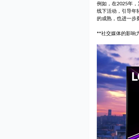
例如，在2025
线下活动，引导年
的成熟，也进一步
**社交媒体的影响力