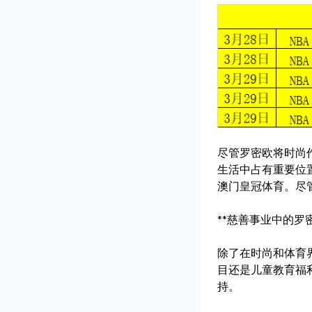
尽管罗密欧将时尚
生活中占有重要位
澳门皇冠体育
。尽
**慈善事业中的罗密
除了在时尚和体育
目还是儿童教育福
持。