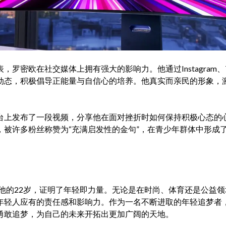
，罗密欧在社交媒体上拥有强大的影响力。他通过Instagram、T
动态，积极倡导正能量与自信心的培养。他真实而亲民的形象，
台上发布了一段视频，分享他在面对挫折时如何保持积极心态的
，被许多粉丝称赞为“充满启发性的金句”，在青少年群体中形成
用他的22岁，证明了年轻即力量。无论是在时尚、体育还是公益
年轻人应有的责任感和影响力。作为一名不断进取的年轻追梦者
勇敢追梦，为自己的未来开拓出更加广阔的天地。