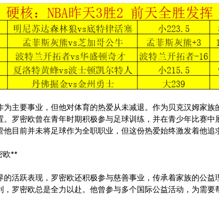
作为主要事业，但他对体育的热爱从未减退。作为贝克汉姆家族
置。罗密欧曾在青年时期积极参与足球训练，并在青少年比赛中
管他目前并未将足球作为全职职业，但这份热爱始终激发着他追
欧**
界的活跃表现，罗密欧还积极参与慈善事业，传承着家族的公益
利，罗密欧总是全力以赴。他曾参与多个国际公益活动，为需要