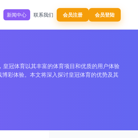
载
新闻中心
联系我们
会员注册
会员登陆
，皇冠体育以其丰富的体育项目和优质的用户体验
线博彩体验。本文将深入探讨皇冠体育的优势及其