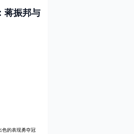
牌：蒋振邦与
出色的表现勇夺冠