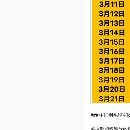
### 中国羽毛球
蒋振邦和魏雅欣的