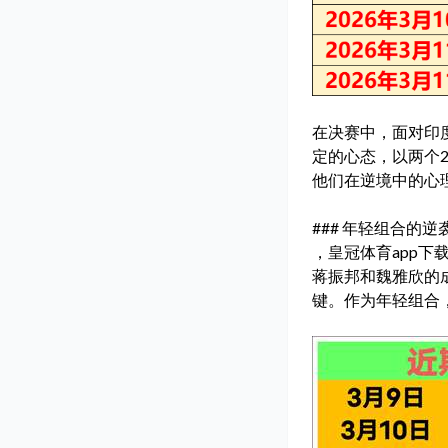
在决赛中，面对印
定的心态，以两个
他们在逆境中的心
### 年轻组合的逆
，
皇冠体育app下
蒋振邦和魏雅欣的
键。作为年轻组合