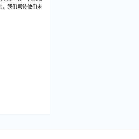
础。我们期待他们未