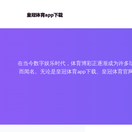
在当今数字娱乐时代，体育博彩正逐渐成为许多
而闻名。无论是皇冠体育app下载、皇冠体育