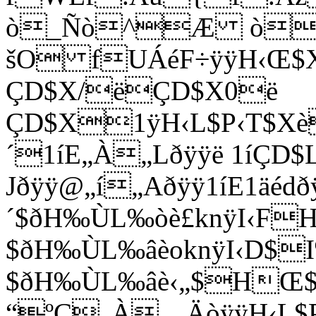
ò_Ñò^Æ ò
šO fUÁéF÷ÿÿH‹Œ
ÇD$X/ëÇD$X0ë
ÇD$X1ÿH‹L$P‹T$Xè
´1íE„À„Lðÿÿë 1íÇ
Jðÿÿ@„í„Aðÿÿ1íE1äé
´$ðH‰ÙL‰òè£knÿI‹
$ðH‰ÙL‰âèoknÿI‹D
$ðH‰ÙL‰âè
‹„$HŒ
“ºC„À…ÄòÿÿH‹L$P