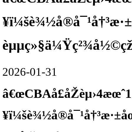
¥ï¼šè¾½å®å¯¹å†³æ·
èµµç»§ä¼Ÿç²¾å½©çž
2026-01-31
â€œCBAå­£åŽèµ›4æœ
¥ï¼šè¾½å®å¯¹å†³æ·±