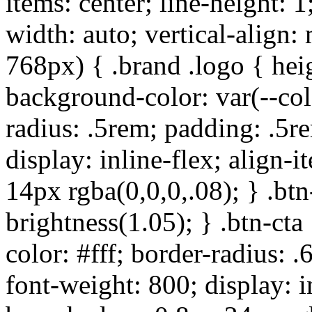
items: center; line-height: 1
width: auto; vertical-align
768px) { .brand .logo { hei
background-color: var(--colo
radius: .5rem; padding: .5r
display: inline-flex; align-
14px rgba(0,0,0,.08); } .btn
brightness(1.05); } .btn-c
color: #fff; border-radius:
font-weight: 800; display: in