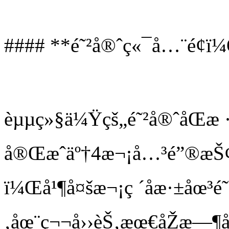
#### **é˜²å®ˆç«¯å…¨é¢ï¼
èµµç»§ä¼Ÿçš„é˜²å®ˆåŒæ
å®Œæˆäº†4æ¬¡å…³é”®æŠ
ï¼Œå¹¶å¤šæ¬¡ç ´åæ·±åœ³é˜
‚åœ¨ç¬¬å››èŠ‚æœ€åŽæ—¶