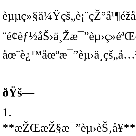
èµµç»§ä¼Ÿçš„è¡¨çŽ°å¹¶é
¨é¢èƒ½åŠ›ä¸Žæ¯”èµ›ç»éª
åœ¨è¿™åœºæ¯”èµ›ä¸­çš„å
ðŸš—
1.
**æŽŒæŽ§æ¯”èµ›èŠ‚å¥*