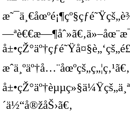
æ˜¯ä¸€åœºé¡¶çº§çƒé˜Ÿçš
—ªè€€æ—¶åˆ»ã€‚ä»–åœ¨æ¯
å±•çŽ°äº†çƒé˜Ÿå¤§è„‘çš„
æˆä¸ºäº†å…¨åœºçš„ç„¦ç‚¹ã
å±•çŽ°äº†èµµç»§ä¼Ÿçš„ä¸
´ä½“å®žåŠ›ã€‚