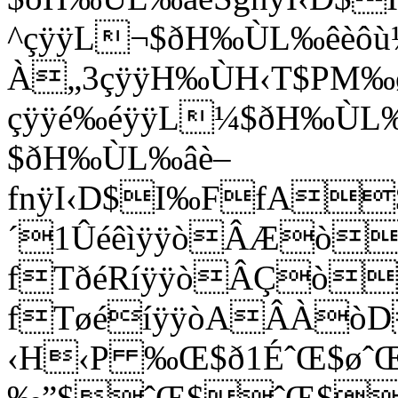
^çÿÿL¬$ðH‰ÙL‰êèôù
À„3çÿÿH‰ÙH‹T$PM
çÿÿé‰éÿÿL¼$ðH‰Ù
$ðH‰ÙL‰âè–
fnÿI‹D$I‰FfA
´1ÛéêìÿÿòÂÆò
fTðéRíÿÿòÂÇò
fTøéíÿÿòAÂÀò
‹H‹P ‰Œ$ð1ÉˆŒ$øˆ
‰”$ˆŒ$ˆŒ$