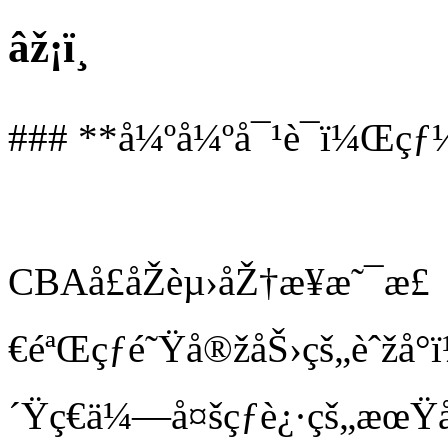
âž¡ï¸
### **å¼ºå¼ºå¯¹è¯ï¼Œçƒ
CBAå­£åŽèµ›åŽ†æ¥æ˜¯æ£
€éªŒçƒé˜Ÿå®žåŠ›çš„èˆžå
´Ÿç€ä¼—å¤šçƒè¿·çš„æœŸ