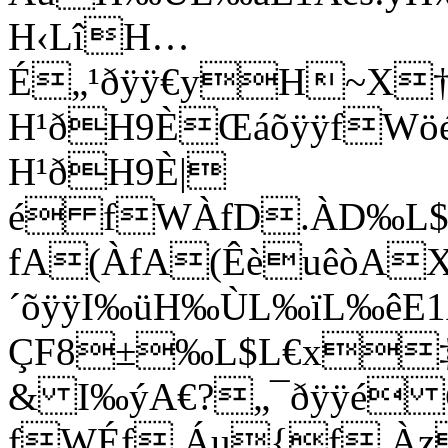
H‹LîH…
É„¹ðÿÿ€yH~X†
H¹ðH9ÈŒáõÿÿfWöé
H¹ðH9È|
é fWÀfD.ÀD‰L$
fA(ÀfA(ÊèuêòAXÂ
´õÿÿI‰üH‰ÙL‰ïL‰ê
ÇF8±‰L$L€x
& I‰ýA€?„¯ðÿÿé
fWÉf.Áu{f.À