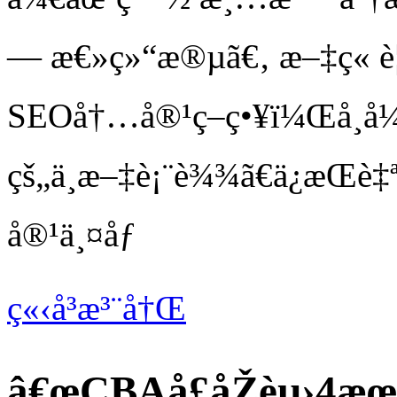
— æ€»ç»“æ®µã€‚ æ–‡ç« è¦
SEOå†…å®¹ç­–ç•¥ï¼Œå¸å¼•
çš„ä¸­æ–‡è¡¨è¾¾ã€ä¿æŒ
å®¹ä¸¤åƒ
ç«‹å³æ³¨å†Œ
â€œCBAå­£åŽèµ›4æ