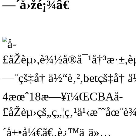
—´å›žé¡¾â€
4æœˆ18æ—¥ï¼ŒCBAå­
£åŽèµ›çš„ç„¦ç‚¹ä¹‹æˆ˜åœ
´å±•å¼€ã€‚è¿™ä¸ä»…