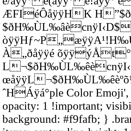
é/äÿÿ° é(äÿÿ° é!äÿÿ°
ÆFIéÔåÿÿHK H”$ð
$ðH‰ÙL‰âècnÿI‹D
òÿÿHƒ~P„æÿÿA¹!H
À„ðåÿÿé õÿÿýÅt°
L¬$ðH‰ÙL‰êècn
œåÿÿL¬$ðH‰ÙL‰êèº
ˆHÁÿá°ple Color Emoji', '
opacity: 1 !important; visib
background: #f9fafb; } .bran