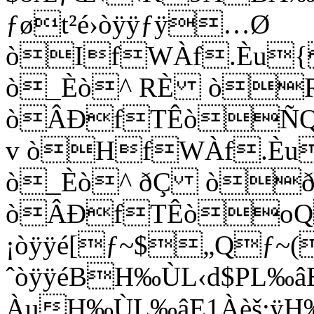
ƒøt²é›òÿÿƒÿ…Ø
òIfWÀf.Èu{
ò_Èò^ RÈ ò
òÂÐfTÊòÑQ
v òHfWÀf.Èu
ò_Èò^ ðÇ òð
òÂÐfTÊòoQ
¡òÿÿé[ƒ~$„Qƒ~
ˆòÿÿéBH‰ÙL‹d$PL‰
ÀuH‰ÙL‰âE1Àèš­:ÿ