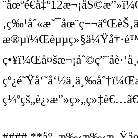
¨åœºé€å‡º12æ¬¡åŠ©æ”»ï¼
‚ç‰¹åˆ«æ˜¯åœ¨ç¬¬äºŒèŠ‚ä
æ®µï¼Œèµµç»§ä¼Ÿå†·é™åœ
ç•¥ï¼Œå¤šæ¬¡åˆ©ç”¨åè·‘å
çº¿é˜Ÿå‘˜å‘½ä¸­ä¸‰åˆ†ï¼Œæ
ç¼ºçš„è¿›æ”»ç»„ç»‡è€…ã€
#### **å°„æ‰‹æ‰‹æ„Ÿåœ¨