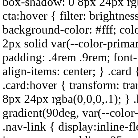
box-shadow: 0 8px 24px rgba
cta:hover { filter: brightne
background-color: #fff; colo
2px solid var(--color-primar
padding: .4rem .9rem; font-w
align-items: center; } .card {
.card:hover { transform: tr
8px 24px rgba(0,0,0,.1); } 
gradient(90deg, var(--color
.nav-link { display:inline-fl