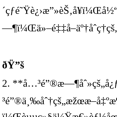
´çƒé˜Ÿè¿›æ”»èŠ‚å¥ï¼Œå
—¶ï¼Œä»–é‡‡å–äº†åˆç†ç
ðŸ”š
2. **å…³é”®æ—¶åˆ»çš„å¿
³é”®ä¸‰åˆ†çš„æžœæ–­å‡ºæ
ï¼Œèµµç»§ä¼Ÿæ€»èƒ½åœ