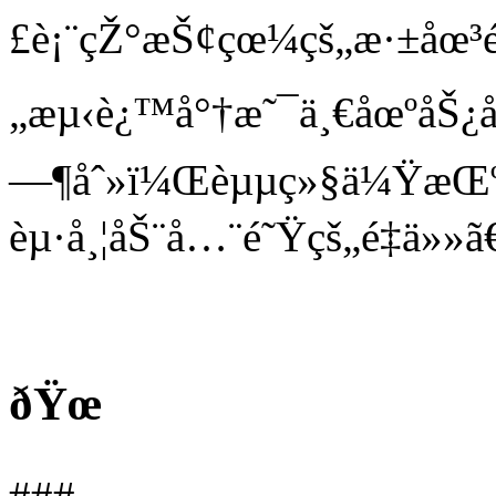
£è¡¨çŽ°æŠ¢çœ¼çš„æ·±åœ³
„æµ‹è¿™å°†æ˜¯ä¸€åœºåŠ¿å
—¶åˆ»ï¼Œèµµç»§ä¼ŸæŒ
èµ·å¸¦åŠ¨å…¨é˜Ÿçš„é‡ä»»ã
ðŸœ