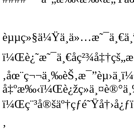
èµµç»§ä¼Ÿä¸ä»…æ˜¯ä¸€ä¸
ï¼Œè¿˜æ˜¯ä¸€åç²¾å‡†çš
‚åœ¨ç¬¬ä¸‰èŠ‚æ¯”èµ›ä¸­
å‡ºæ‰‹ï¼Œè¿žç»­ä¸¤è®°ä¸
ï¼Œç¨³å®šäº†çƒé˜Ÿå†›å¿
‚