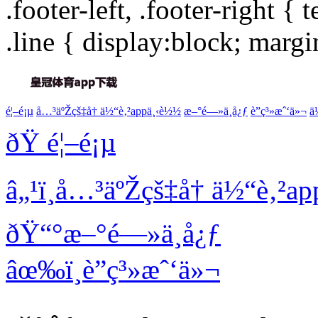
.footer-left, .footer-right { 
.line { display:block; margi
é¦–é¡µ
å…³äºŽçš‡å† ä½“è‚²appä¸‹è½½
æ–°é—»ä¸­å¿ƒ
è”ç³»æˆ‘ä»¬
ä
ðŸ
é¦–é¡µ
â„¹ï¸
å…³äºŽçš‡å† ä½“è‚²a
ðŸ“°
æ–°é—»ä¸­å¿ƒ
âœ‰ï¸
è”ç³»æˆ‘ä»¬