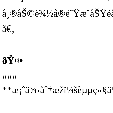
å¸®åŠ©è¾½å®é˜ŸæˆåŠŸé
ã€‚
ðŸ¤•
###
**æ¡ˆä¾‹åˆ†æžï¼šèµµç»§