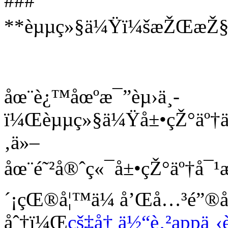
###
**èµµç»§ä¼Ÿï¼šæŽŒæŽ§æ¯
åœ¨è¿™åœºæ¯”èµ›ä¸­
ï¼Œèµµç»§ä¼Ÿå±•çŽ°äº†ä¸
‚ä»–
åœ¨é˜²å®ˆç«¯å±•çŽ°äº†å¯¹
´¡çŒ®å¦™ä¼ å’Œå…³é”
åˆ†ï¼Œ
çš‡å† ä½“è‚²appä¸