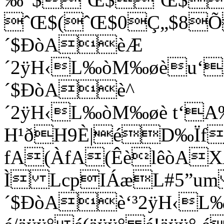
ˆŒ$(ˆŒ$0Ç„$8
´$ÐòAèÆ
´2ÿH‹L‰òM‰øèu‘
´$ÐòAè^
´2ÿH‹L‰òM‰øè t‘A
H¹ðH9È|éD‰Ïf
fA(ÀfA(ÊèlêòAX
Ì LcpIÁæL#5”u
´$ÐòAè‘³2ÿH‹L‰