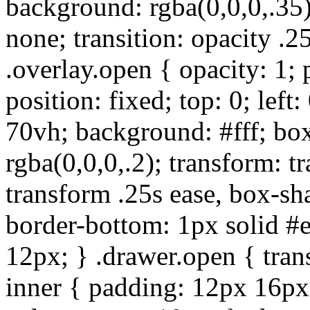
background: rgba(0,0,0,.35);
none; transition: opacity .2
.overlay.open { opacity: 1; 
position: fixed; top: 0; lef
70vh; background: #fff; b
rgba(0,0,0,.2); transform: t
transform .25s ease, box-sh
border-bottom: 1px solid #
12px; } .drawer.open { tran
inner { padding: 12px 16px; 