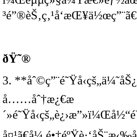
³é”®èŠ‚ç‚¹å‘æŒ¥ä½œç”¨ã€
ðŸ˜®
3. **åˆ©ç”¨é˜Ÿå‹çš„ä¼˜
å……åˆ†æ¿€æ
´»é˜Ÿå‹çš„è¿›æ”»ï¼Œå½“
å¤¹ã€å¼ é•‡éºŸè·‘åŠ¨æ