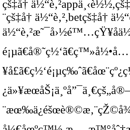
çš‡å† ä½“è‚²appä¸‹è½½,ç
¨çš‡å† ä½“è‚²,betçš‡å† ä½“
ä½“è‚²æ˜¯å›½é™…çŸ¥åä½“è
é¡µã€å®˜ç½‘ã€ç™»å½•å…
¥å£ã€ç½‘é¡µç‰ˆã€åœ¨çº
¿ä»¥æœåŠ¡ä¸ºå”¯ä¸€çš
¨æœ‰ä¿éšœè®©æ‚¨çŽ©å
å¼€åœºç™½ æ¸…æ™°åˆ†æ®µ