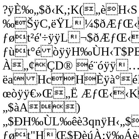
?ÿÈ‰„$ð‹K,;K(„èH‹S
‰ŠÿC,ëŸL¼$ðÆƒŒ‹
ƒøt²é'÷ÿÿL¬$ðÆƒ
ƒùt°é òÿÿH‰ÙH‹T$
À„¢ÇD® é¨óÿÿ…
ëa HcHÈÿà°éÍ
œòÿÿ€»Œ„Ë ÆƒŒ‹‹
„$àA)
„$ÐH‰ÙL‰êè3qnÿH‹„
ƒøt"HŒ$ÐèúÀ:ÿ‰Áè