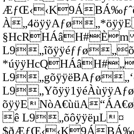
ÆƒŒ‹‹K9ÁBÁ‰ƒ
À„4öÿÿAƒø„*öÿ
§HcRHÁâH#Èm
L9„îõÿÿéƒƒø„
*úÿÿHcQHÁâH#„
L9„gõÿÿëBAƒø
L9„Yõÿÿ1ÿéÀùÿÿAƒ
õÿÿENòA€ùüA“ÁA
ê L9„õôÿÿëµL¤
$ðÆƒŒ‹‹K9ÁBÁ‰ƒ