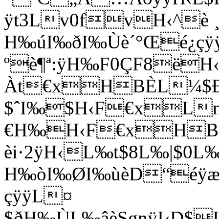
ÿt3Lv0fvH‹^è 
H‰úI‰ðI‰Ùè´°Œé¿çÿ
ºè¶ª:ÿH‰F0ÇF8ëH
Àt€xHBÈL¼$
$ˆI‰$H‹F€xL
€H‰H‹F€xH
èi·2ÿH‹L‰t$8L‰|$0L
H‰òI‰ØI‰ùèD“éÿæ
çÿÿL¤
$ðH‰ÙL‰âèSgnÿI‹D$