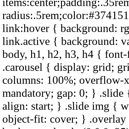
items:center;padding:.35re
radius:.5rem;color:#374151;
link:hover { background: rg
link.active { background: va
body, h1, h2, h3, h4 { font-
.carousel { display: grid; g
columns: 100%; overflow-x: 
mandatory; gap: 0; } .slide {
align: start; } .slide img {
object-fit: cover; } .overlay 