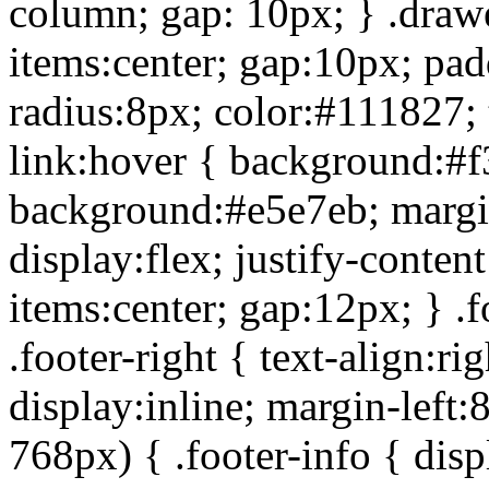
column; gap: 10px; } .drawer
items:center; gap:10px; pa
radius:8px; color:#111827; 
link:hover { background:#f3
background:#e5e7eb; margin
display:flex; justify-conten
items:center; gap:12px; } .fo
.footer-right { text-align:rig
display:inline; margin-lef
768px) { .footer-info { disp