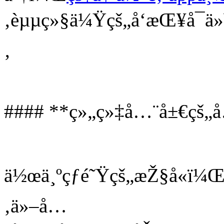
‚èµµç»§ä¼Ÿçš„å‘æŒ¥å¯ä»¥
‚
#### **ç»„ç»‡å…¨å±€çš„å
ä½œä¸ºçƒé˜Ÿçš„æŽ§å«ï¼
‚ä»–å…