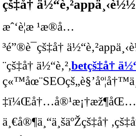
çš‡å† ä½“è‚²appä¸‹è½½
æˆ‘è¦æ ¹æ®å…
³é”®è¯çš‡å† ä½“è‚²appä¸
¨çš‡å† ä½“è‚²,
betçš‡å† ä½
ç«™åœ¨SEOçš„è§’åº¦å†™ä¸
‡ï¼Œå†…å®¹æ¡†æž¶åŒ…å«
ä¸€å®¶ä¸“ä¸šäºŽçš‡å† ,çš‡å