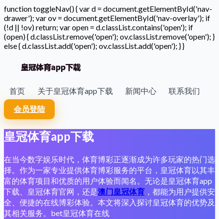
function toggleNav() { var d = document.getElementById('nav-
drawer'); var ov = document.getElementById('nav-overlay'); if
(!d || !ov) return; var open = d.classList.contains('open'); if
(open) { d.classList.remove('open'); ov.classList.remove('open'); }
else { d.classList.add('open'); ov.classList.add('open'); } }
首页
关于皇冠体育app下载
新闻中心
联系我们
会员登陆
皇冠体育app下载
在当今数字娱乐时代，体育博彩正逐渐成为许多玩家的热门选
择。作为一家专业提供体育博彩服务的平台，皇冠体育以其丰
富的体育项目和优质的用户体验而闻名。无论是皇冠体育app
下载、皇冠体育官网，还是
澳门皇冠体育
，都能为用户提供安
全、便捷的在线博彩体验。本文将深入探讨皇冠体育的优势及
其相关服务。bet皇冠体育在线