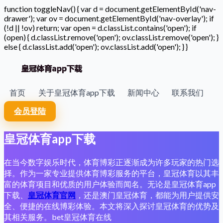
function toggleNav() { var d = document.getElementById('nav-
drawer'); var ov = document.getElementById('nav-overlay'); if
(!d || !ov) return; var open = d.classList.contains('open'); if
(open) { d.classList.remove('open'); ov.classList.remove('open'); }
else { d.classList.add('open'); ov.classList.add('open'); } }
首页
关于皇冠体育app下载
新闻中心
联系我们
会员登陆
皇冠体育app下载
在当今数字娱乐时代，体育博彩正逐渐成为许多玩家的热门选
择。作为一家专业提供体育博彩服务的平台，皇冠体育以其丰
富的体育项目和优质的用户体验而闻名。无论是皇冠体育app
下载、
皇冠体育官网
，还是澳门皇冠体育，都能为用户提供安
全、便捷的在线博彩体验。本文将深入探讨皇冠体育的优势及
其相关服务。bet皇冠体育在线