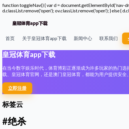
function toggleNav() { var d = document.getElementById('nav-drawer
d.classList.remove('open'); ov.classList.remove('open'); } else { d.cl
首页
关于皇冠体育app下载
新闻中心
联系我们
皇冠体育app下载
在当今数字娱乐时代，体育博彩正逐渐成为许多玩家的热门选
载、皇冠体育官网，还是澳门皇冠体育，都能为用户提供安全
立即注册
标签云
#绝杀