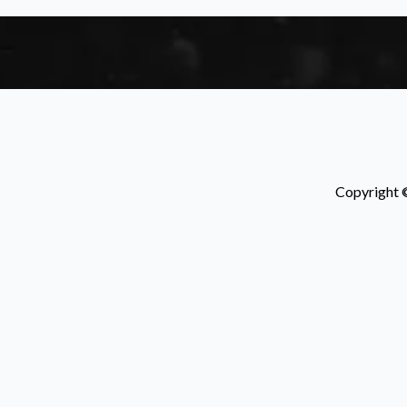
Copyright