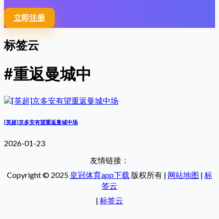
立即注册
标签云
#重返曼城中
[英超]京多安有望重返曼城中场
2026-01-23
友情链接：
Copyright © 2025
皇冠体育app下载
版权所有 |
网站地图
|
标
签云
|
标签云