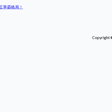
Copyright