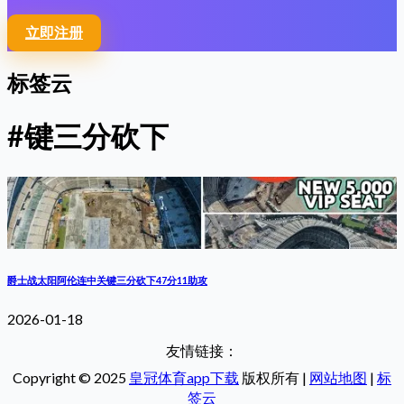
立即注册
标签云
#键三分砍下
爵士战太阳阿伦连中关键三分砍下47分11助攻
2026-01-18
友情链接：
Copyright © 2025
皇冠体育app下载
版权所有 |
网站地图
|
标
签云