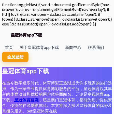
function toggleNav() { var d = document.getElementById('nav-
drawer'); var ov = document.getElementById('nav-overlay'); if
(!d || !ov) return; var open = d.classList.contains('open'); if
(open) { d.classList.remove('open'); ov.classList.remove('open'); }
else { d.classList.add('open'); ov.classList.add('open'); } }
首页
关于皇冠体育app下载
新闻中心
联系我们
会员登陆
皇冠体育app下载
在当今数字娱乐时代，体育博彩正逐渐成为许多玩家的热门选
择。作为一家专业提供体育博彩服务的平台，皇冠体育以其丰
富的体育项目和优质的用户体验而闻名。无论是皇冠体育app
下载、
皇冠体育官网
，还是澳门皇冠体育，都能为用户提供安
全、便捷的在线博彩体验。本文将深入探讨皇冠体育的优势及
其相关服务。bet皇冠体育在线