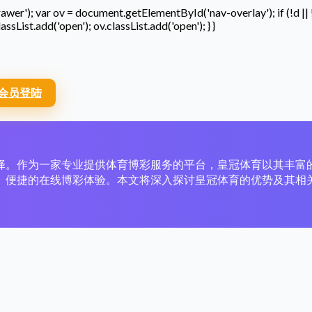
'); var ov = document.getElementById('nav-overlay'); if (!d || !ov)
assList.add('open'); ov.classList.add('open'); } }
会员登陆
择。作为一家专业提供体育博彩服务的平台，皇冠体育以其丰富的
、便捷的在线博彩体验。本文将深入探讨皇冠体育的优势及其相关