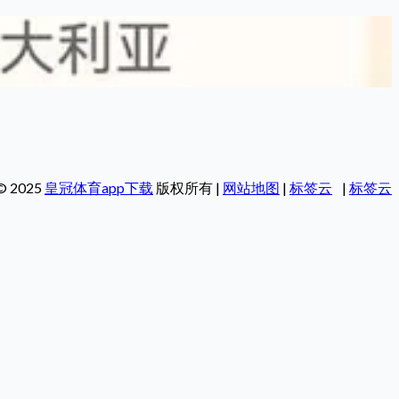
 © 2025
皇冠体育app下载
版权所有 |
网站地图
|
标签云
|
标签云