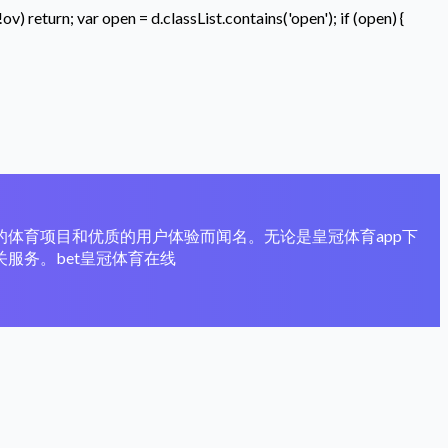
 return; var open = d.classList.contains('open'); if (open) {
体育项目和优质的用户体验而闻名。无论是皇冠体育app下
服务。bet皇冠体育在线