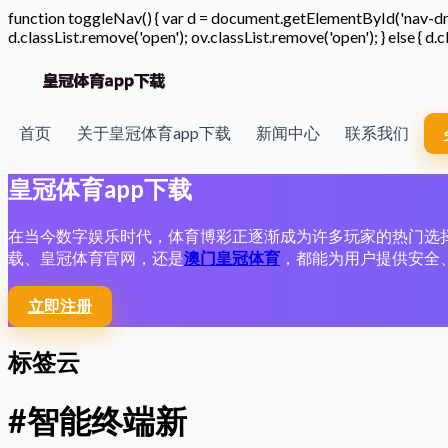
function toggleNav() { var d = document.getElementById('nav-drawer
d.classList.remove('open'); ov.classList.remove('open'); } else { d.cl
首页
关于皇冠体育app下载
新闻中心
联系我们
皇冠体育app下载
在当今数字娱乐时代，体育博彩正逐渐成为许多玩家的热门选
载、皇冠体育官网，还是
澳门皇冠体育
，都能为用户提供安全
立即注册
标签云
#智能终端新