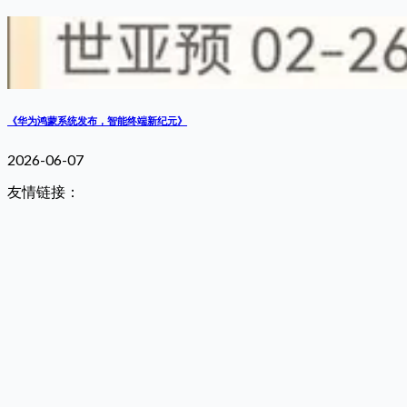
《华为鸿蒙系统发布，智能终端新纪元》
2026-06-07
友情链接：