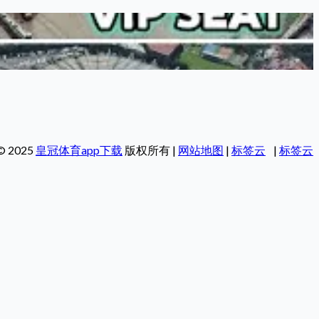
 © 2025
皇冠体育app下载
版权所有 |
网站地图
|
标签云
|
标签云