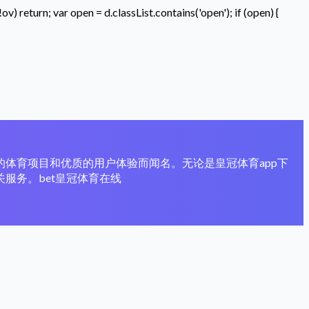
 return; var open = d.classList.contains('open'); if (open) {
体育项目和优质的用户体验而闻名。无论是皇冠体育app下
服务。bet皇冠体育在线