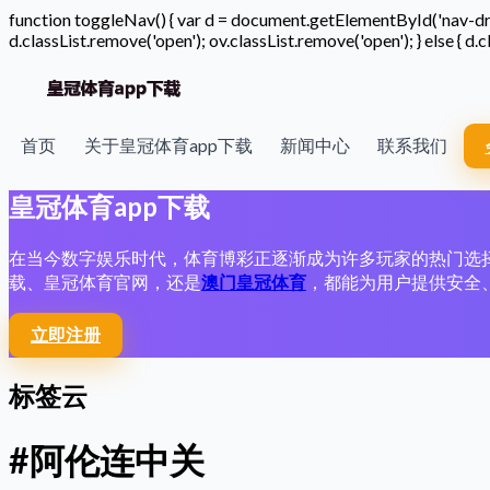
function toggleNav() { var d = document.getElementById('nav-drawer
d.classList.remove('open'); ov.classList.remove('open'); } else { d.cl
首页
关于皇冠体育app下载
新闻中心
联系我们
皇冠体育app下载
在当今数字娱乐时代，体育博彩正逐渐成为许多玩家的热门选
载、皇冠体育官网，还是
澳门皇冠体育
，都能为用户提供安全
立即注册
标签云
#阿伦连中关