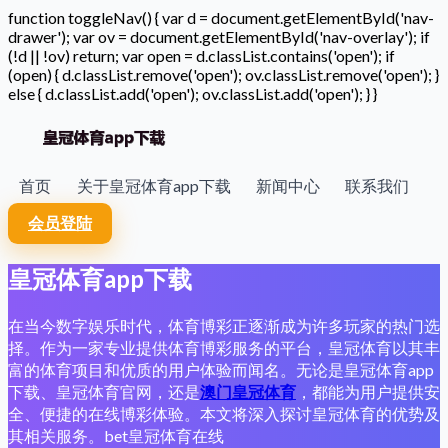
function toggleNav() { var d = document.getElementById('nav-
drawer'); var ov = document.getElementById('nav-overlay'); if
(!d || !ov) return; var open = d.classList.contains('open'); if
(open) { d.classList.remove('open'); ov.classList.remove('open'); }
else { d.classList.add('open'); ov.classList.add('open'); } }
首页
关于皇冠体育app下载
新闻中心
联系我们
会员登陆
皇冠体育app下载
在当今数字娱乐时代，体育博彩正逐渐成为许多玩家的热门选
择。作为一家专业提供体育博彩服务的平台，皇冠体育以其丰
富的体育项目和优质的用户体验而闻名。无论是皇冠体育app
下载、皇冠体育官网，还是
澳门皇冠体育
，都能为用户提供安
全、便捷的在线博彩体验。本文将深入探讨皇冠体育的优势及
其相关服务。bet皇冠体育在线