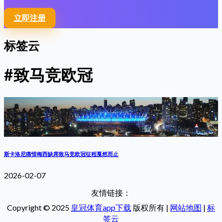
立即注册
标签云
#致马竞欧冠
斯卡洛尼痛惜梅西缺席致马竞欧冠征程戛然而止
2026-02-07
友情链接：
Copyright © 2025
皇冠体育app下载
版权所有 |
网站地图
|
标
签云