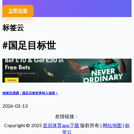
立即注册
标签云
#国足目标世
徐根宝强调：国足目标世界杯入场券！
2026-02-13
友情链接：
Copyright © 2025
皇冠体育app下载
版权所有 |
网站地图
|
标
签云