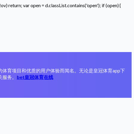
 return; var open = d.classList.contains('open'); if (open) {
体育项目和优质的用户体验而闻名。无论是皇冠体育app下
关服务。
bet皇冠体育在线