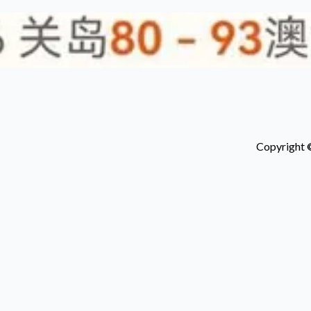
Copyright