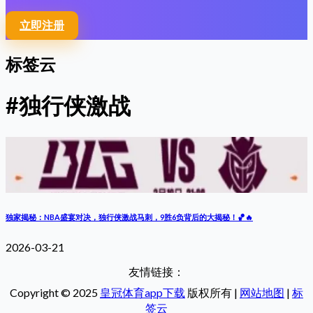
立即注册
标签云
#独行侠激战
独家揭秘：NBA盛宴对决，独行侠激战马刺，9胜6负背后的大揭秘！🏀🔥
2026-03-21
友情链接：
Copyright © 2025
皇冠体育app下载
版权所有 |
网站地图
|
标
签云