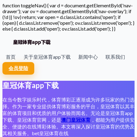
function toggleNav() { var d = document.getElementById('nav-
drawer'); var ov = document.getElementById('nav-overlay'); if
(!d || !ov) return; var open = d.classList.contains('open'); if
(open) { d.classList.remove('open'); ov.classList.remove('open'); }
else { d.classList.add('open'); ov.classList.add('open'); } }
首页
关于皇冠体育app下载
新闻中心
联系我们
会员登陆
皇冠体育app下载
在当今数字娱乐时代，体育博彩正逐渐成为许多玩家的热门选
择。作为一家专业提供体育博彩服务的平台，皇冠体育以其丰
富的体育项目和优质的用户体验而闻名。无论是皇冠体育app
下载、皇冠体育官网，还是
澳门皇冠体育
，都能为用户提供安
全、便捷的在线博彩体验。本文将深入探讨皇冠体育的优势及
其相关服务。bet皇冠体育在线