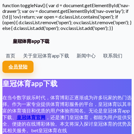
function toggleNav() { var d = document.getElementById('nav-
drawer'); var ov = document.getElementById('nav-overlay'); if
(!d || !ov) return; var open = d.classList.contains('open'); if
(open) { d.classList.remove('open'); ov.classList.remove('open'); }
else { d.classList.add('open'); ov.classList.add('open'); } }
首页
关于皇冠体育app下载
新闻中心
联系我们
会员登陆
皇冠体育app下载
在当今数字娱乐时代，体育博彩正逐渐成为许多玩家的热门选
择。作为一家专业提供体育博彩服务的平台，皇冠体育以其丰
富的体育项目和优质的用户体验而闻名。无论是皇冠体育app
下载、
皇冠体育官网
，还是澳门皇冠体育，都能为用户提供安
全、便捷的在线博彩体验。本文将深入探讨皇冠体育的优势及
其相关服务。bet皇冠体育在线