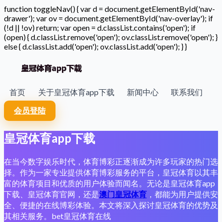
function toggleNav() { var d = document.getElementById('nav-
drawer'); var ov = document.getElementById('nav-overlay'); if
(!d || !ov) return; var open = d.classList.contains('open'); if
(open) { d.classList.remove('open'); ov.classList.remove('open'); }
else { d.classList.add('open'); ov.classList.add('open'); } }
首页
关于皇冠体育app下载
新闻中心
联系我们
会员登陆
皇冠体育app下载
在当今数字娱乐时代，体育博彩正逐渐成为许多玩家的热门选
择。作为一家专业提供体育博彩服务的平台，皇冠体育以其丰
富的体育项目和优质的用户体验而闻名。无论是皇冠体育app
下载、皇冠体育官网，还是
澳门皇冠体育
，都能为用户提供安
全、便捷的在线博彩体验。本文将深入探讨皇冠体育的优势及
其相关服务。bet皇冠体育在线