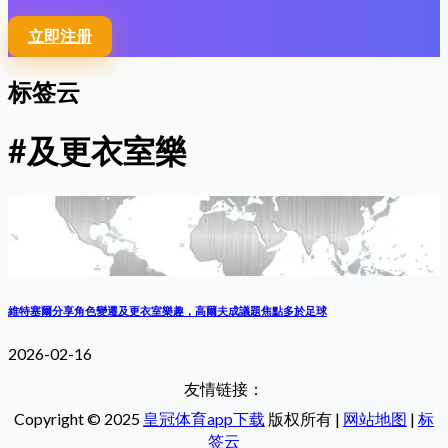
立即注册
标签云
#及更衣室樂
維特塞爾分享角色變遷及更衣室樂趣，高爾夫成議題焦點多於足球
2026-02-16
友情链接：
Copyright © 2025
皇冠体育app下载
版权所有 |
网站地图
|
标
签云