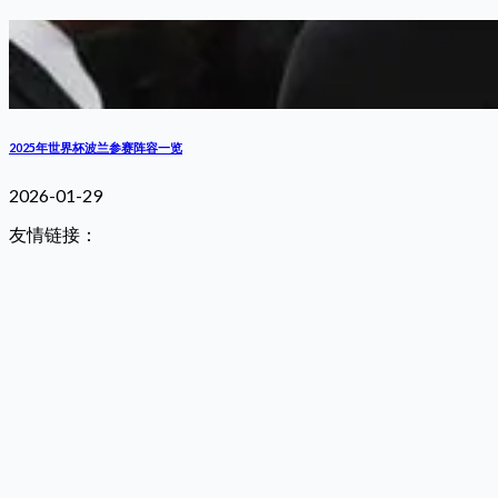
2025年世界杯波兰参赛阵容一览
2026-01-29
友情链接：