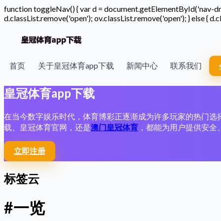
function toggleNav() { var d = document.getElementById('nav-drawer
d.classList.remove('open'); ov.classList.remove('open'); } else { d.cl
首页
关于皇冠体育app下载
新闻中心
联系我们
皇冠体育app下载
在当今数字娱乐时代，体育博彩正逐渐成为许多玩家的热门选
载、皇冠体育官网，还是
澳门皇冠体育
，都能为用户提供安全
立即注册
标签云
#一览