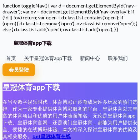
function toggleNav() { var d = document.getElementById('nav-
drawer'); var ov = document.getElementById('nav-overlay'); if
(!d || !ov) return; var open = d.classList.contains('open'); if
(open) { d.classList.remove('open'); ov.classList.remove('open'); }
else { d.classList.add('open'); ov.classList.add('open'); } }
首页
关于皇冠体育app下载
新闻中心
联系我们
会员登陆
皇冠体育app下载
在当今数字娱乐时代，体育博彩正逐渐成为许多玩家的热门选
择。作为一家专业提供体育博彩服务的平台，皇冠体育以其丰
富的体育项目和优质的用户体验而闻名。无论是皇冠体育app
下载、皇冠体育官网，还是澳门皇冠体育，都能为用户提供安
全、便捷的在线博彩体验。本文将深入探讨皇冠体育的优势及
其相关服务。
bet皇冠体育在线