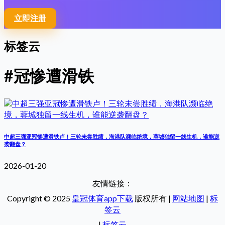
立即注册
标签云
#冠惨遭滑铁
中超三强亚冠惨遭滑铁卢！三轮未尝胜绩，海港队濒临绝境，蓉城独留一线生机，谁能逆
袭翻盘？
2026-01-20
友情链接：
Copyright © 2025
皇冠体育app下载
版权所有 |
网站地图
|
标
签云
|
标签云