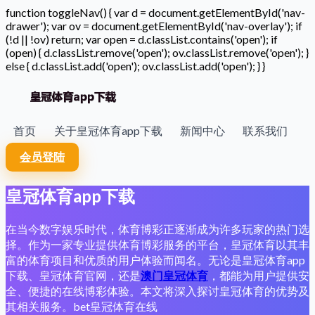
function toggleNav() { var d = document.getElementById('nav-
drawer'); var ov = document.getElementById('nav-overlay'); if
(!d || !ov) return; var open = d.classList.contains('open'); if
(open) { d.classList.remove('open'); ov.classList.remove('open'); }
else { d.classList.add('open'); ov.classList.add('open'); } }
首页
关于皇冠体育app下载
新闻中心
联系我们
会员登陆
皇冠体育app下载
在当今数字娱乐时代，体育博彩正逐渐成为许多玩家的热门选
择。作为一家专业提供体育博彩服务的平台，皇冠体育以其丰
富的体育项目和优质的用户体验而闻名。无论是皇冠体育app
下载、皇冠体育官网，还是
澳门皇冠体育
，都能为用户提供安
全、便捷的在线博彩体验。本文将深入探讨皇冠体育的优势及
其相关服务。bet皇冠体育在线