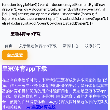
function toggleNav() { var d = document.getElementById('nav-
drawer'); var ov = document.getElementById('nav-overlay'); if
(!d || !ov) return; var open = d.classList.contains('open'); if
(open) { d.classList.remove('open'); ov.classList.remove('open'); }
else { d.classList.add('open'); ov.classList.add('open'); } }
首页
关于皇冠体育app下载
新闻中心
联系我们
会员登陆
皇冠体育app下载
在当今数字娱乐时代，体育博彩正逐渐成为许多玩家的热门选
择。作为一家专业提供体育博彩服务的平台，皇冠体育以其丰
富的体育项目和优质的用户体验而闻名。无论是皇冠体育app
下载、皇冠体育官网，还是澳门皇冠体育，都能为用户提供安
全、便捷的在线博彩体验。本文将深入探讨皇冠体育的优势及
其相关服务。
bet皇冠体育在线