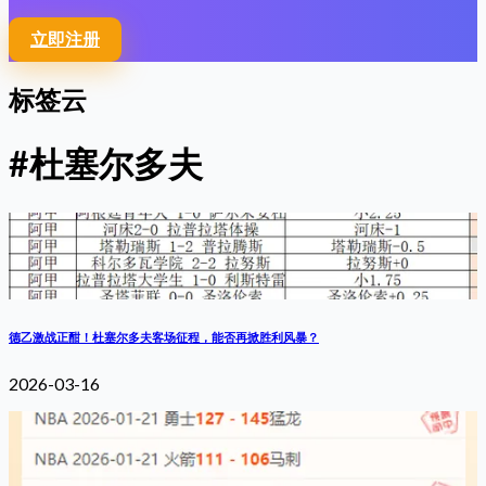
立即注册
标签云
#杜塞尔多夫
德乙激战正酣！杜塞尔多夫客场征程，能否再掀胜利风暴？
2026-03-16