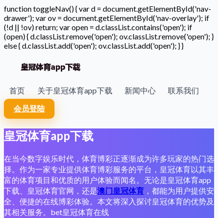
function toggleNav() { var d = document.getElementById('nav-
drawer'); var ov = document.getElementById('nav-overlay'); if
(!d || !ov) return; var open = d.classList.contains('open'); if
(open) { d.classList.remove('open'); ov.classList.remove('open'); }
else { d.classList.add('open'); ov.classList.add('open'); } }
首页
关于皇冠体育app下载
新闻中心
联系我们
会员登陆
皇冠体育app下载
在当今数字娱乐时代，体育博彩正逐渐成为许多玩家的热门选
择。作为一家专业提供体育博彩服务的平台，皇冠体育以其丰
富的体育项目和优质的用户体验而闻名。无论是皇冠体育app
下载、皇冠体育官网，还是
澳门皇冠体育
，都能为用户提供安
全、便捷的在线博彩体验。本文将深入探讨皇冠体育的优势及
其相关服务。bet皇冠体育在线